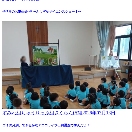
🍉 7月のお誕生会 🍉 〜ふしぎなサイエンスショー！〜
すみれ組
ちゅうりっぷ組
さくらんぼ組
2026年07月13日
ゴミの分別、できるかな？エコライフ出前講座で学んだよ！