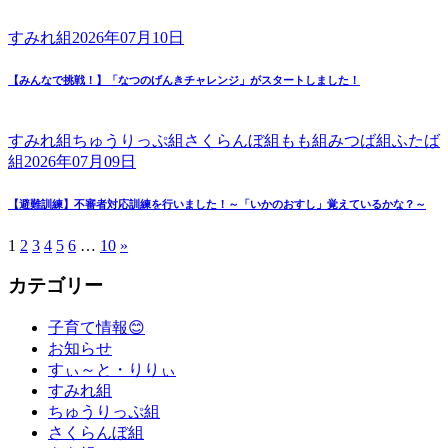
すみれ組
2026年07月10日
【みんなで挑戦！】「なつのげんきチャレンジ」がスタートしました！
すみれ組
ちゅうりっぷ組
さくらんぼ組
もも組
みつば組
ふたば
組
2026年07月09日
【避難訓練】不審者対応訓練を行いました！～「いかのおすし」覚えているかな？～
1
2
3
4
5
6
…
10
»
カテゴリー
子育て情報😊
お知らせ
すぃ～と・りりぃ
すみれ組
ちゅうりっぷ組
さくらんぼ組