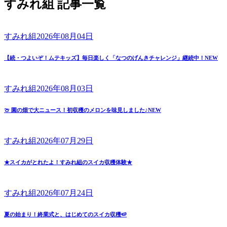
すみれ組 記事一覧
すみれ組
2026年08月04日
【続・つよいぞ！ムテキッズ】毎日楽しく「なつのげんきチャレンジ」継続中！
NEW
すみれ組
2026年08月03日
🍈 園の畑で大ニュース！初収穫のメロンを味見しました♪
NEW
すみれ組
2026年07月29日
★スイカがとれたよ！すみれ組のスイカ収穫体験★
すみれ組
2026年07月24日
夏の始まり！終業式と、はじめてのスイカ収穫🍉