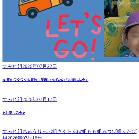
すみれ組
2026年07月22日
☀️ 夏のワクワク大冒険！笑顔いっぱいの「お楽しみ会」
すみれ組
2026年07月17日
✨お楽しみ会✨
すみれ組
ちゅうりっぷ組
さくらんぼ組
もも組
みつば組
ふたば
組
2026年07月16日