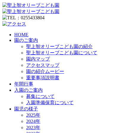
HOME
園のご案内
聖上智オリーブこども園の紹介
聖上智オリーブこども園について
園内マップ
アクセスマップ
園の紹介ムービー
重要事項説明書
年間行事
入園のご案内
募集について
入園準備保育について
園児の様子
2025年
2024年
2023年