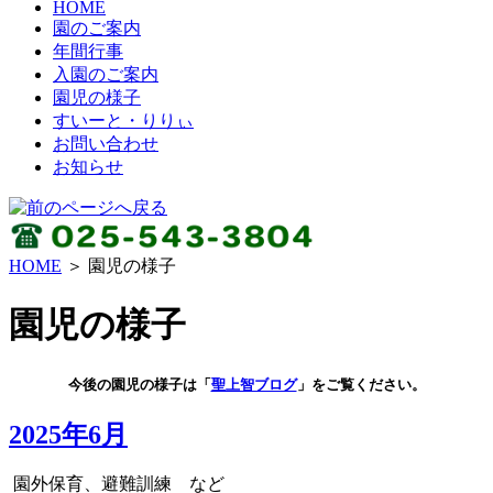
HOME
園のご案内
年間行事
入園のご案内
園児の様子
すいーと・りりぃ
お問い合わせ
お知らせ
HOME
＞
園児の様子
園児の様子
今後の園児の様子は「
聖上智ブログ
」をご覧ください。
2025年6月
園外保育、避難訓練 など