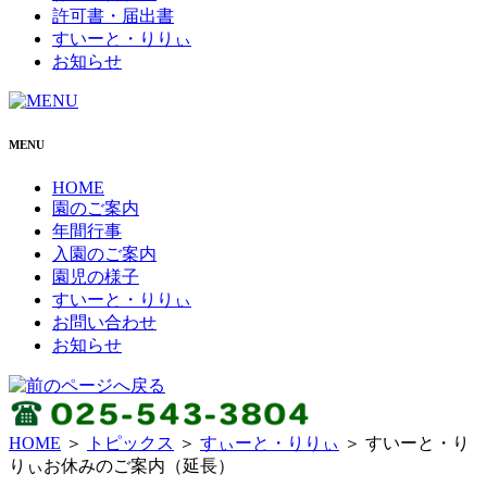
許可書・届出書
すいーと・りりぃ
お知らせ
MENU
HOME
園のご案内
年間行事
入園のご案内
園児の様子
すいーと・りりぃ
お問い合わせ
お知らせ
HOME
＞
トピックス
＞
すぃーと・りりぃ
＞ すいーと・り
りぃお休みのご案内（延長）